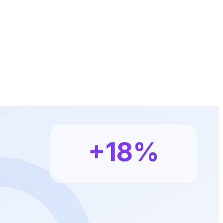
K
+18%