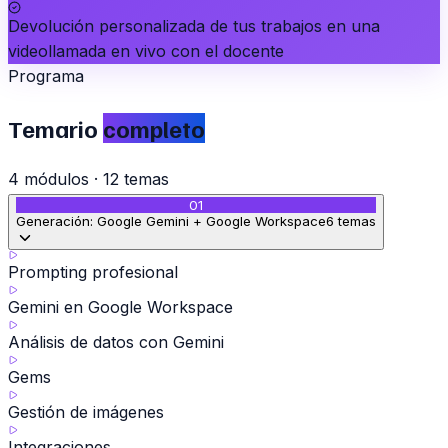
Devolución personalizada de tus trabajos en una
videollamada en vivo con el docente
Programa
Temario
completo
4
módulos
·
12
temas
01
Generación: Google Gemini + Google Workspace
6
temas
Prompting profesional
Gemini en Google Workspace
Análisis de datos con Gemini
Gems
Gestión de imágenes
Integraciones