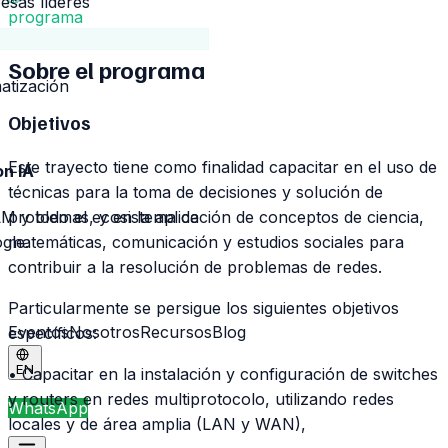
esas líderes
programa
Sobre el
programa
atización
Objetivos
Este trayecto tiene como finalidad capacitar en el uso de
on IA
técnicas para la toma de decisiones y solución de
 y todo el ecosistema de
problemas, y en la aplicación de conceptos de ciencia,
ogle.
matemáticas, comunicación y estudios sociales para
contribuir a la resolución de problemas de redes.
Particularmente se persigue los siguientes objetivos
Eventos
Nosotros
Recursos
Blog
específicos:
EN
• Capacitar en la instalación y configuración de switches
y routers en redes multiprotocolo, utilizando redes
WhatsApp
locales y de área amplia (LAN y WAN),