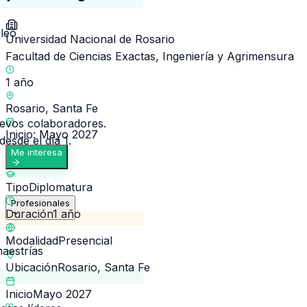
leo
Universidad Nacional de Rosario
Facultad de Ciencias Exactas, Ingeniería y Agrimensura
1 año
Rosario, Santa Fe
uevos colaboradores.
Inicio: Mayo 2027
esde el día 1.
Me interesa
Tipo
Diplomatura
Profesionales
Duración
1 año
Modalidad
Presencial
aestrías
Ubicación
Rosario, Santa Fe
Inicio
Mayo 2027