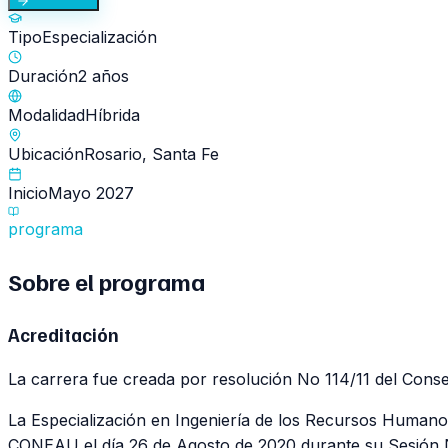
Tipo
Especialización
Duración
2 años
Modalidad
Híbrida
Ubicación
Rosario, Santa Fe
Inicio
Mayo 2027
programa
Sobre el
programa
Acreditación
La carrera fue creada por resolución No 114/11 del Conse
La Especialización en Ingeniería de los Recursos Huma
CONEAU el día 26 de Agosto de 2020 durante su Sesión 