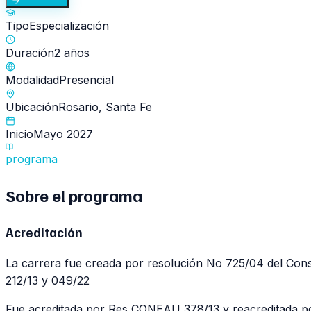
Tipo
Especialización
Duración
2 años
Modalidad
Presencial
Ubicación
Rosario, Santa Fe
Inicio
Mayo 2027
programa
Sobre el
programa
Acreditación
La carrera fue creada por resolución No 725/04 del Cons
212/13 y 049/22
Fue acreditada por Res CONEAU 378/13 y reacreditada 